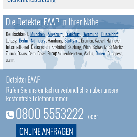
Die Detektei EAAP in Ihrer Nähe
Deutschland:
München
,
Augsburg
,
Frankfurt
,
Dortmund
,
Düsseldorf
,
Leipzig,
Berlin
,
Nürnberg
, Hamburg,
Stuttgart
, Bremen, Kassel, Hannover,
International: Österreich:
Kitzbühel, Salzburg, Wien,
Schweiz:
St.Moritz,
Zürich, Davos, Bern, Basel,
Europa:
Liechtenstein, Vaduz,
Bozen
, Budapest,
u.v.m.
Detektei EAAP
Rufen Sie uns einfach unverbindlich an über unsere
kostenfreie Telefonnummer:
0800 5553222
oder
ONLINE ANFRAGEN