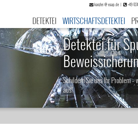
kanzlei
@
eaap.de
|
+49 (0
DETEKTEI
WIRTSCHAFTSDETEKTEI
PR
Detektei für Sp
Beweissicheru
Schildern Sie uns Ihr Problem – w
aus!