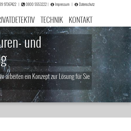
)89 97367422
|
0800 5553222
|
Impressum
|
Datenschutz
IVATDETEKTIV
TECHNIK
KONTAKT
uren- und
ng
ir arbeiten ein Konzept zur Lösung für Sie